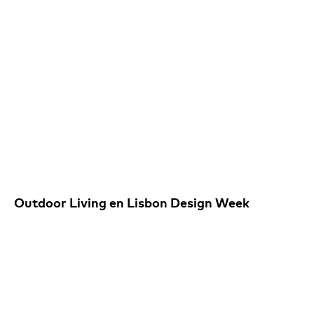
Outdoor Living en Lisbon Design Week
IG
/
FB
/
IN
/
PIN
/
YT
Newsletter