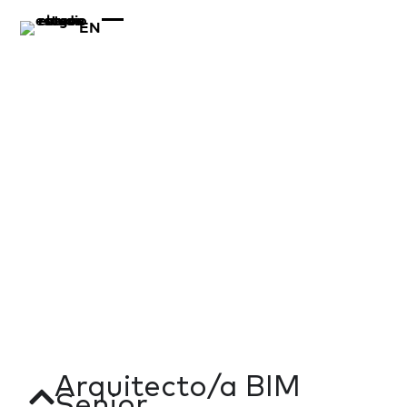
EN
Buscamos
talento
Buscamos personas con talento, sensibilidad y
compromiso, capaces de aportar una mirada
propia y crecer junto a nosotros en proyectos
donde arquitectura, diseño y emoción se
encuentran.
Arquitecto/a BIM
Senior