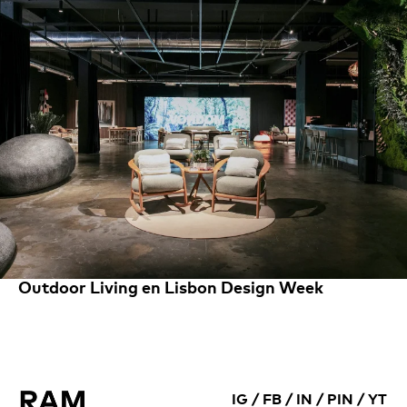
Outdoor Living en Lisbon Design Week
IG
/
FB
/
IN
/
PIN
/
YT