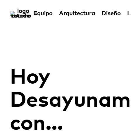
Equipo
Arquitectura
Diseño
L
Hoy
Desayunam
con…