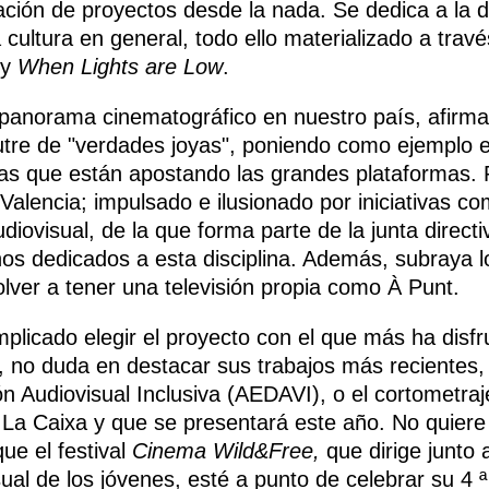
ción de proyectos desde la nada. Se dedica a la d
la cultura en general, todo ello materializado a tr
y
When Lights are Low
.
 panorama cinematográfico en nuestro país, afirm
tre de "verdades joyas", poniendo como ejemplo e
as que están apostando las grandes plataformas. P
Valencia; impulsado e ilusionado por iniciativas co
ovisual, de la que forma parte de la junta directiv
s dedicados a esta disciplina. Además, subraya lo
lver a tener una televisión propia como À Punt.
licado elegir el proyecto con el que más ha disfru
, no duda en destacar sus trabajos más recientes,
n Audiovisual Inclusiva (AEDAVI), o el cortometra
 La Caixa y que se presentará este año. No quiere
ue el festival
Cinema Wild&Free,
que dirige junto
sual de los jóvenes, esté a punto de celebrar su 4 