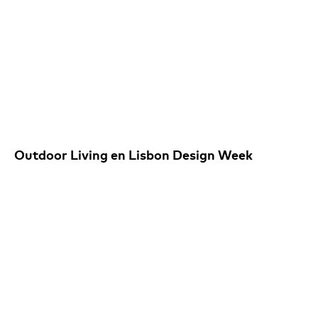
Outdoor Living en Lisbon Design Week
IG
/
FB
/
IN
/
PIN
/
YT
Newsletter
Noticias
Premios y publicaciones