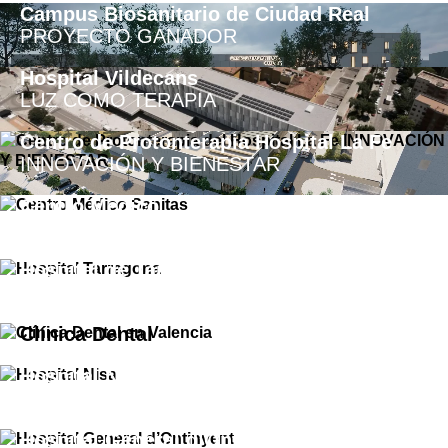
Campus Biosanitario de Ciudad Real
PROYECTO GANADOR
Hospital Vildecans
LUZ COMO TERAPIA
Centro de Protonterapia Hospital La Fe
INNOVACIÓN Y BIENESTAR
Centro Médico
SANITAS
Hospital de Tarragona (Ampliación)
PROYECTO FINALISTA
Clínica Dental
Hospital Nisa
PROYECTO FINALISTA
Hospital General d’Ontinyent