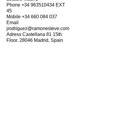
Phone +34 963510434 EXT
45
Mobile +34 660 084 037
Email
jrodriguez@ramonesteve.com
Adress Castellana 81 15th
Floor. 28046 Madrid, Spain
IG
/
FB
/
IN
/
PIN
/
YT
Newsletter
Noticias
Premios y publicaciones
Prensa
© 2026 Ramón Esteve Estudio. All Rights Reserved.