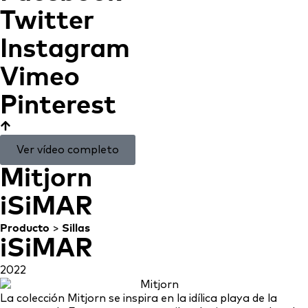
Twitter
Instagram
Vimeo
Pinterest
Ver vídeo completo
Mitjorn
iSiMAR
Producto
>
Sillas
iSiMAR
2022
La colección Mitjorn se inspira en la idílica playa de la