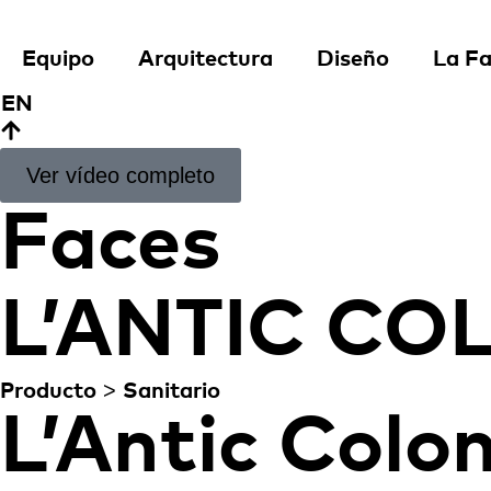
Equipo
Arquitectura
Diseño
La Fa
EN
Ver vídeo completo
Faces
L’ANTIC CO
>
Producto
Sanitario
L’Antic Colon